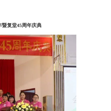
年
暨复堂45周年庆典