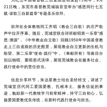
为纪念中国基督教三自爱国运动发起75周年，9月
21日晚，东莞市基督教莞城福音堂举办“感恩同行七五
载·讴歌三自新篇章”专题圣乐崇拜。
崇拜在全体教牧同工齐唱《教会三自歌》的庄严歌
声中拉开序幕。随后，莞城堂联合诗班献唱第一乐章“感
恩·溯源”，《中华教会自立歌》回顾1950年中国基督教
走上三自道路的历史图景，展现教会自立更新的生机与
盼望。第二乐章“使命·践行”中，《奉献所有》等曲目分
别以独唱、重唱形式演绎，展现莞城教会在服务社会、
践行使命中的责任担当。
信息分享环节，朱达星教士结合圣经经文，讲述了
莞城堂历代同工爱国爱教、扎根本土、服务信徒的事
迹，勉励新一代教牧学习前辈精神，持守三自初心，弘
扬爱国爱教优良传统，在新时代践行使命与担当。