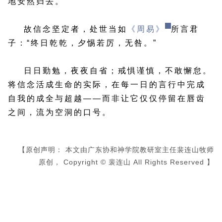
地安然归去。
故信念坚定者，处世当如
《周易》
所言君
子：“终日乾乾，夕惕若厉，无咎。”
日日勤勉，夜夜自省；戒惧谨慎，不敢懈怠。
将信念活成生命的实际，在每一日的言行中完成
自我的成全与超越——而非让它仅仅停留在唇齿
之间，流为空洞的口号。
【原创声明： 本文由广东协和神学院教研室主任裴连山牧师
原创， Copyright © 裴连山 All Rights Reserved 】